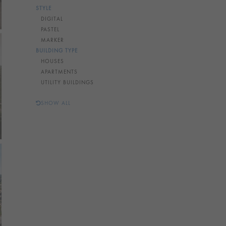
STYLE
DIGITAL
PASTEL
MARKER
BUILDING TYPE
HOUSES
APARTMENTS
UTILITY BUILDINGS
SHOW ALL