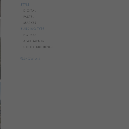
STYLE
DIGITAL
PASTEL
MARKER
BUILDING TYPE
HOUSES
APARTMENTS
UTILITY BUILDINGS
SHOW ALL